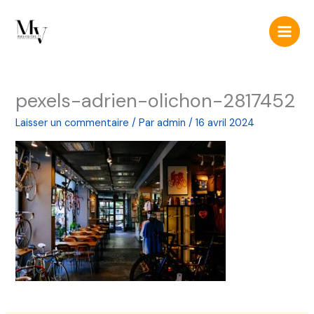
Aller
Main
au
Men
contenu
pexels-adrien-olichon-2817452
Laisser un commentaire
/ Par
admin
/
16 avril 2024